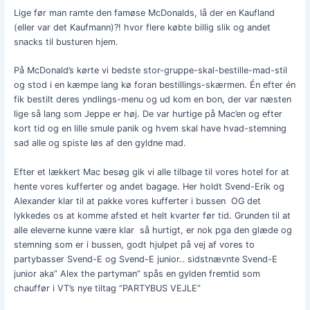
Lige før man ramte den famøse McDonalds, lå der en Kaufland
(eller var det Kaufmann)?! hvor flere købte billig slik og andet
snacks til busturen hjem.
På McDonald’s kørte vi bedste stor-gruppe-skal-bestille-mad-stil
og stod i en kæmpe lang kø foran bestillings-skærmen. Én efter én
fik bestilt deres yndlings-menu og ud kom en bon, der var næsten
lige så lang som Jeppe er høj. De var hurtige på Mac’en og efter
kort tid og en lille smule panik og hvem skal have hvad-stemning
sad alle og spiste løs af den gyldne mad.
Efter et lækkert Mac besøg gik vi alle tilbage til vores hotel for at
hente vores kufferter og andet bagage. Her holdt Svend-Erik og
Alexander klar til at pakke vores kufferter i bussen OG det
lykkedes os at komme afsted et helt kvarter før tid. Grunden til at
alle eleverne kunne være klar så hurtigt, er nok pga den glæde og
stemning som er i bussen, godt hjulpet på vej af vores to
partybasser Svend-E og Svend-E junior.. sidstnævnte Svend-E
junior aka” Alex the partyman” spås en gylden fremtid som
chauffør i VT’s nye tiltag “PARTYBUS VEJLE”