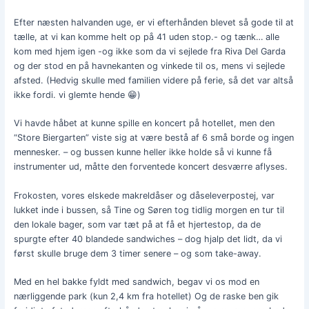
Efter næsten halvanden uge, er vi efterhånden blevet så gode til at
tælle, at vi kan komme helt op på 41 uden stop.- og tænk… alle
kom med hjem igen -og ikke som da vi sejlede fra Riva Del Garda
og der stod en på havnekanten og vinkede til os, mens vi sejlede
afsted. (Hedvig skulle med familien videre på ferie, så det var altså
ikke fordi. vi glemte hende 😁)
Vi havde håbet at kunne spille en koncert på hotellet, men den
“Store Biergarten” viste sig at være bestå af 6 små borde og ingen
mennesker. – og bussen kunne heller ikke holde så vi kunne få
instrumenter ud, måtte den forventede koncert desværre aflyses.
Frokosten, vores elskede makreldåser og dåseleverpostej, var
lukket inde i bussen, så Tine og Søren tog tidlig morgen en tur til
den lokale bager, som var tæt på at få et hjertestop, da de
spurgte efter 40 blandede sandwiches – dog hjalp det lidt, da vi
først skulle bruge dem 3 timer senere – og som take-away.
Med en hel bakke fyldt med sandwich, begav vi os mod en
nærliggende park (kun 2,4 km fra hotellet) Og de raske ben gik