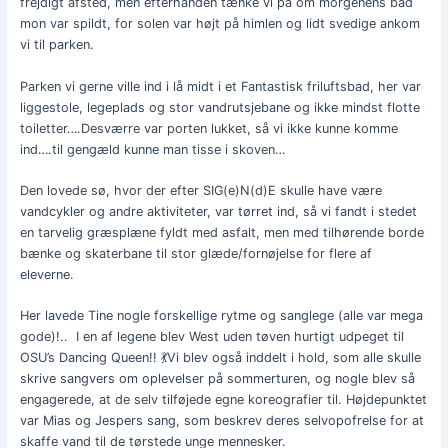
frejdigt afsted, men efterhånden tænke vi på om morgenens bad
mon var spildt, for solen var højt på himlen og lidt svedige ankom
vi til parken.
Parken vi gerne ville ind i lå midt i et Fantastisk friluftsbad, her var
liggestole, legeplads og stor vandrutsjebane og ikke mindst flotte
toiletter….Desværre var porten lukket, så vi ikke kunne komme
ind….til gengæld kunne man tisse i skoven…
Den lovede sø, hvor der efter SIG(e)N(d)E skulle have være
vandcykler og andre aktiviteter, var tørret ind, så vi fandt i stedet
en tarvelig græsplæne fyldt med asfalt, men med tilhørende borde
bænke og skaterbane til stor glæde/fornøjelse for flere af
eleverne.
Her lavede Tine nogle forskellige rytme og sanglege (alle var mega
gode)!.. I en af legene blev West uden tøven hurtigt udpeget til
OSU’s Dancing Queen!! 💃Vi blev også inddelt i hold, som alle skulle
skrive sangvers om oplevelser på sommerturen, og nogle blev så
engagerede, at de selv tilføjede egne koreografier til. Højdepunktet
var Mias og Jespers sang, som beskrev deres selvopofrelse for at
skaffe vand til de tørstede unge mennesker.