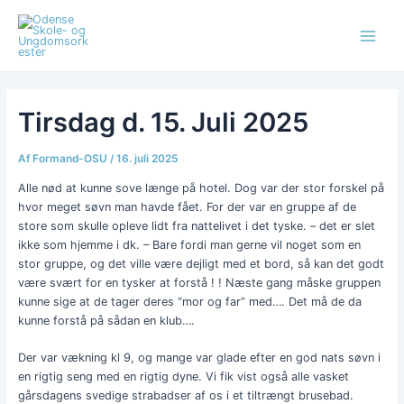
Gå
Post
Main
til
navigation
Menu
indholdet
Tirsdag d. 15. Juli 2025
Af
Formand-OSU
/
16. juli 2025
Alle nød at kunne sove længe på hotel. Dog var der stor forskel på
hvor meget søvn man havde fået. For der var en gruppe af de
store som skulle opleve lidt fra nattelivet i det tyske. – det er slet
ikke som hjemme i dk. – Bare fordi man gerne vil noget som en
stor gruppe, og det ville være dejligt med et bord, så kan det godt
være svært for en tysker at forstå ! ! Næste gang måske gruppen
kunne sige at de tager deres “mor og far” med…. Det må de da
kunne forstå på sådan en klub….
Der var vækning kl 9, og mange var glade efter en god nats søvn i
en rigtig seng med en rigtig dyne. Vi fik vist også alle vasket
gårsdagens svedige strabadser af os i et tiltrængt brusebad.