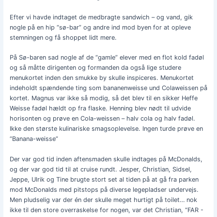
Efter vi havde indtaget de medbragte sandwich – og vand, gik
nogle på en hip “sø-bar” og andre ind mod byen for at opleve
stemningen og få shoppet lidt mere.
På Sø-baren sad nogle af de “gamle” elever med en flot kold fadøl
og så måtte dirigenten og formanden da også lige studere
menukortet inden den smukke by skulle inspiceres. Menukortet
indeholdt spændende ting som bananenweisse und Colaweissen på
kortet. Magnus var ikke så modig, så det blev til en sikker Heffe
Weisse fadøl hældt op fra flaske. Henning blev nødt til udvide
horisonten og prøve en Cola-weissen – halv cola og halv fadøl.
Ikke den største kulinariske smagsoplevelse. Ingen turde prøve en
“Banana-weisse”
Der var god tid inden aftensmaden skulle indtages på McDonalds,
og der var god tid til at cruise rundt. Jesper, Christian, Sidsel,
Jeppe, Ulrik og Tine brugte stort set al tiden på at gå fra parken
mod McDonalds med pitstops på diverse legepladser undervejs.
Men pludselig var der én der skulle meget hurtigt på toilet… nok
ikke til den store overraskelse for nogen, var det Christian, “FAR -