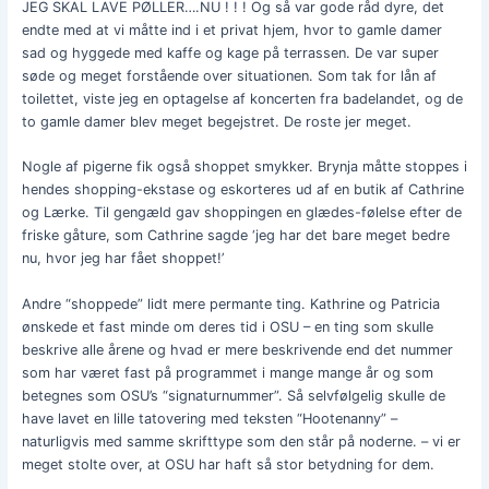
JEG SKAL LAVE PØLLER….NU ! ! ! Og så var gode råd dyre, det
endte med at vi måtte ind i et privat hjem, hvor to gamle damer
sad og hyggede med kaffe og kage på terrassen. De var super
søde og meget forstående over situationen. Som tak for lån af
toilettet, viste jeg en optagelse af koncerten fra badelandet, og de
to gamle damer blev meget begejstret. De roste jer meget.
Nogle af pigerne fik også shoppet smykker. Brynja måtte stoppes i
hendes shopping-ekstase og eskorteres ud af en butik af Cathrine
og Lærke. Til gengæld gav shoppingen en glædes-følelse efter de
friske gåture, som Cathrine sagde ‘jeg har det bare meget bedre
nu, hvor jeg har fået shoppet!’
Andre “shoppede” lidt mere permante ting. Kathrine og Patricia
ønskede et fast minde om deres tid i OSU – en ting som skulle
beskrive alle årene og hvad er mere beskrivende end det nummer
som har været fast på programmet i mange mange år og som
betegnes som OSU’s “signaturnummer”. Så selvfølgelig skulle de
have lavet en lille tatovering med teksten “Hootenanny” –
naturligvis med samme skrifttype som den står på noderne. – vi er
meget stolte over, at OSU har haft så stor betydning for dem.