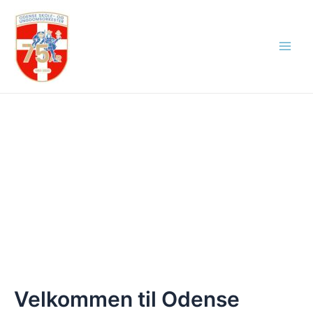
Gå
Main
til
Menu
indholdet
Velkommen til Odense