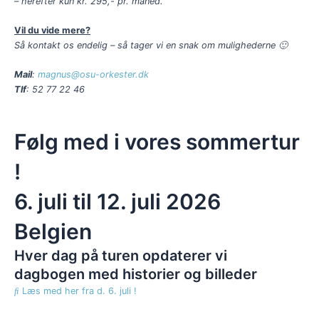
– herefter kun kr. 295,- pr. måned.
Vil du vide mere?
Så kontakt os endelig – så tager vi en snak om mulighederne 🙂
Mail
:
magnus@osu-orkester.dk
Tlf
: 52 77 22 46
Følg med i vores sommertur
!
6. juli til 12. juli 2026
Belgien
Hver dag på turen opdaterer vi
dagbogen med historier og billeder
Læs med her fra d. 6. juli !