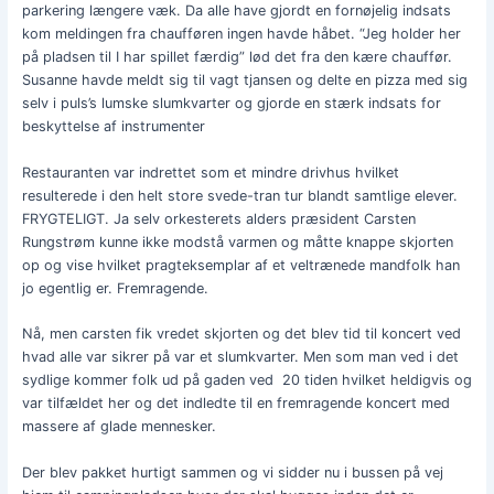
parkering længere væk. Da alle have gjordt en fornøjelig indsats
kom meldingen fra chaufføren ingen havde håbet. “Jeg holder her
på pladsen til I har spillet færdig” lød det fra den kære chauffør.
Susanne havde meldt sig til vagt tjansen og delte en pizza med sig
selv i puls’s lumske slumkvarter og gjorde en stærk indsats for
beskyttelse af instrumenter
Restauranten var indrettet som et mindre drivhus hvilket
resulterede i den helt store svede-tran tur blandt samtlige elever.
FRYGTELIGT. Ja selv orkesterets alders præsident Carsten
Rungstrøm kunne ikke modstå varmen og måtte knappe skjorten
op og vise hvilket pragteksemplar af et veltrænede mandfolk han
jo egentlig er. Fremragende.
Nå, men carsten fik vredet skjorten og det blev tid til koncert ved
hvad alle var sikrer på var et slumkvarter. Men som man ved i det
sydlige kommer folk ud på gaden ved 20 tiden hvilket heldigvis og
var tilfældet her og det indledte til en fremragende koncert med
massere af glade mennesker.
Der blev pakket hurtigt sammen og vi sidder nu i bussen på vej