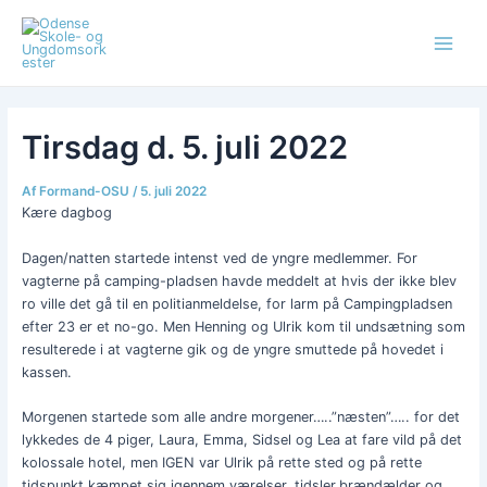
Gå
Post
Main
til
navigation
Menu
indholdet
Tirsdag d. 5. juli 2022
Af
Formand-OSU
/
5. juli 2022
Kære dagbog
Dagen/natten startede intenst ved de yngre medlemmer. For
vagterne på camping-pladsen havde meddelt at hvis der ikke blev
ro ville det gå til en politianmeldelse, for larm på Campingpladsen
efter 23 er et no-go. Men Henning og Ulrik kom til undsætning som
resulterede i at vagterne gik og de yngre smuttede på hovedet i
kassen.
Morgenen startede som alle andre morgener…..”næsten”….. for det
lykkedes de 4 piger, Laura, Emma, Sidsel og Lea at fare vild på det
kolossale hotel, men IGEN var Ulrik på rette sted og på rette
tidspunkt kæmpet sig igennem værelser, tidsler,brændælder og