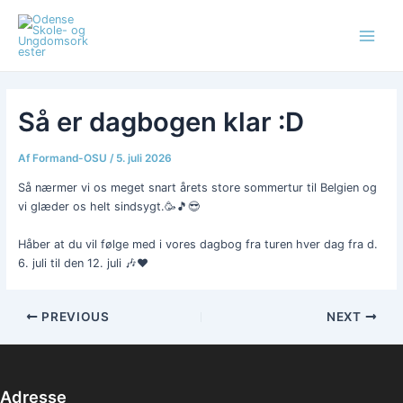
Gå
Post
Main
til
navigation
Menu
indholdet
Så er dagbogen klar :D
Af
Formand-OSU
/
5. juli 2026
Så nærmer vi os meget snart årets store sommertur til Belgien og
vi glæder os helt sindsygt.🥳🎵😎
Håber at du vil følge med i vores dagbog fra turen hver dag fra d.
6. juli til den 12. juli 🎶♥️
PREVIOUS
NEXT
Adresse